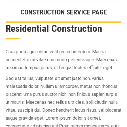
CONSTRUCTION SERVICE PAGE
Вы здесь:
Residential Construction
Cras porta ligula vitae velit ornare interdum. Mauris
consectetur mi vitae commodo pellentesque. Maecenas
maximus tempus purus, et feugiat lectus efficitur eget.
Sed est tellus, vulputate sit amet justo non, varius
malesuada dolor. Nullam ullamcorper, metus non rhoncus
placerat, urna purus auctor nibh, non finibus sapien turpis
ut mauris. Maecenas nec tellus ultricies, sollicitudin nulla
vitae, suscipit dui. Donec hendrerit lacus risus, vel placerat
augue gravida eget. Lorem ipsum dolor sit amet,
consectetur adipiscing elit.Proin rutrum rhoncus arcu, quis