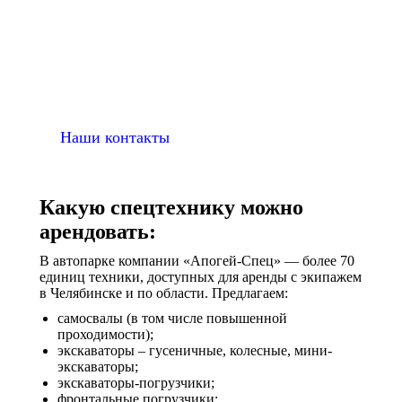
вывоза мусора и вертикальной планировки, и
заканчивая заложением тропинково-дорожной сети,
монтажом ограждений или малых архитектурных
форм, вы всегда можете обратиться в нашу
компанию.
Наши контакты
Какую спецтехнику можно
арендовать:
В автопарке компании «Апогей-Спец» — более 70
единиц техники, доступных для аренды с экипажем
в Челябинске и по области. Предлагаем:
самосвалы (в том числе повышенной
проходимости);
экскаваторы – гусеничные, колесные, мини-
экскаваторы;
экскаваторы-погрузчики;
фронтальные погрузчики;