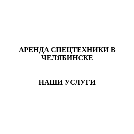
АРЕНДА СПЕЦТЕХНИКИ В
ЧЕЛЯБИНСКЕ
НАШИ УСЛУГИ
Нужны услуги ген подрядчика
или технического заказчика?
Если Вам нужны комплексные услуги
благоустройства территории, начиная с уборки и