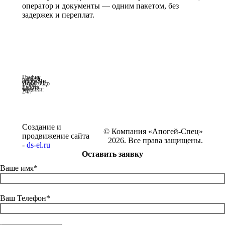
оператор и документы — одним пакетом, без
задержек и переплат.
График
работы
офиса: Пн-
Пт с 08:00 до
17:00
Работа
техники:
24/7
Создание и
© Компания «Апогей-Спец»
продвижение сайта
2026. Все права защищены.
-
ds-el.ru
Оставить заявку
Ваше имя*
Ваш Телефон*