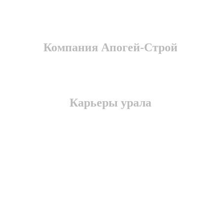
Компания Апогей-Строй
Карьеры урала
Есть предложение по
взаимовыгодному
сотрудничеству?
Наша компания всегда открыта для
взаимовыгодного сотрудничества, если у вас есть
конкретное коммерческое предложение к нашей