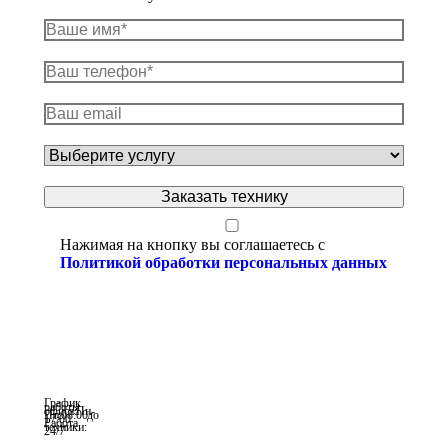
Нажимая на кнопку вы соглашаетесь с
Политикой обработки персональных данных
График
работы
офиса: Пн-
Пт с 08:00 до
17:00
Работа
техники:
24/7