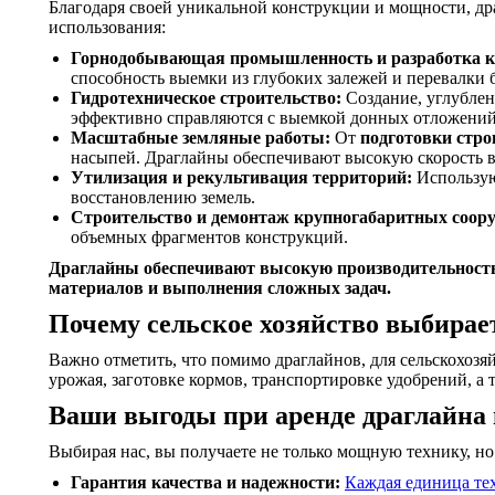
Благодаря своей уникальной конструкции и мощности, др
использования:
Горнодобывающая промышленность и разработка к
способность выемки из глубоких залежей и перевалки
Гидротехническое строительство:
Создание, углубле
эффективно справляются с выемкой донных отложений
Масштабные земляные работы:
От
подготовки стр
насыпей. Драглайны обеспечивают высокую скорость 
Утилизация и рекультивация территорий:
Использую
восстановлению земель.
Строительство и демонтаж крупногабаритных соор
объемных фрагментов конструкций.
Драглайны обеспечивают высокую производительность
материалов и выполнения сложных задач.
Почему сельское хозяйство выбирае
Важно отметить, что помимо драглайнов, для сельскохозя
урожая, заготовке кормов, транспортировке удобрений, 
Ваши выгоды при аренде драглайна
Выбирая нас, вы получаете не только мощную технику, но
Гарантия качества и надежности:
Каждая единица те