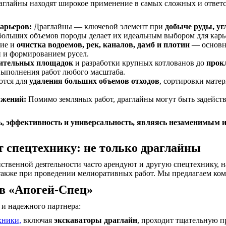
аглайны находят широкое применение в самых сложных и ответс
арьеров:
Драглайны — ключевой элемент при
добыче руды, уг
 больших объемов породы делает их идеальным выбором для карь
ние и
очистка водоемов, рек, каналов, дамб и плотин
— основна
 и формированием русел.
оительных площадок
и разработки крупных котлованов до
прок
выполнения работ любого масштаба.
тся для
удаления больших объемов отходов
, сортировки матер
ужений:
Помимо земляных работ, драглайны могут быть задейство
, эффективность и универсальность, являясь незаменимым 
т спецтехнику: не только драглайны
йственной деятельности часто арендуют и другую спецтехнику, 
а также при проведении мелиоративных работ. Мы предлагаем к
 в «Апогей-Спец»
 и надежного партнера:
хники,
включая
экскаваторы драглайн
, проходит тщательную п