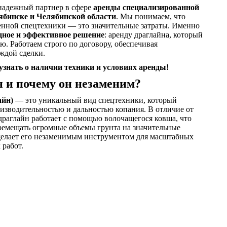
надежный партнер в сфере
аренды специализированной
ябинске и Челябинской области
. Мы понимаем, что
енной спецтехники — это значительные затраты. Именно
дное и эффективное решение
: аренду драглайна, который
ю. Работаем строго по договору, обеспечивая
ждой сделки.
 узнать о наличии техники и условиях аренды!
н и почему он незаменим?
айн)
— это уникальный вид спецтехники, который
изводительностью и дальностью копания. В отличие от
драглайн работает с помощью волочащегося ковша, что
ремещать огромные объемы грунта на значительные
 делает его незаменимым инструментом для масштабных
 работ.