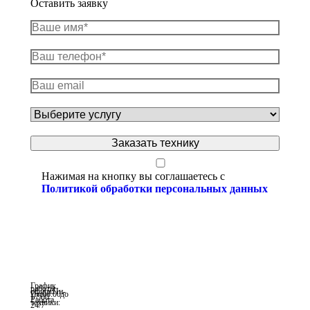
Оставить заявку
Нажимая на кнопку вы соглашаетесь с
Политикой обработки персональных данных
График
работы
офиса: Пн-
Пт с 08:00 до
17:00
Работа
техники:
24/7